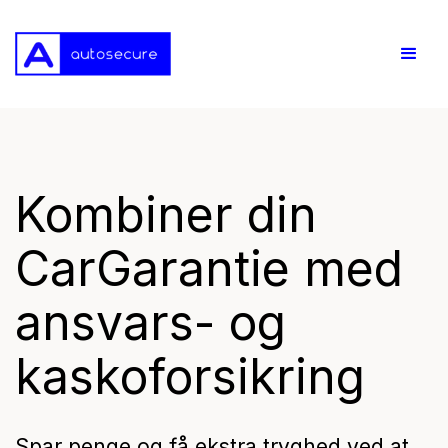
Kombiner din
CarGarantie med
ansvars- og
kaskoforsikring
Spar penge og få ekstra tryghed ved at